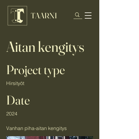
TAARNI
Aitan kengitys
Project type
Hirsityöt
Date
2024
Vanhan piha-aitan kengitys