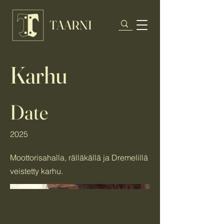
TAARNI
Karhu
Date
2025
Moottorisahalla, rälläkällä ja Dremelillä
veistetty karhu.